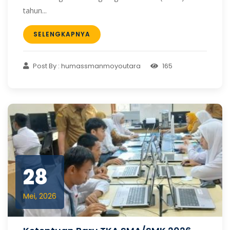
tahun...
SELENGKAPNYA
Post By : humassmanmoyoutara
165
28
Mei, 2026