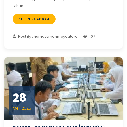
tahun...
SELENGKAPNYA
Post By : humassmanmoyoutara
107
28
Mei, 2026