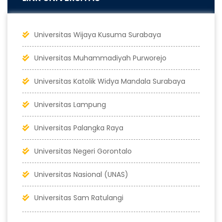
Universitas Wijaya Kusuma Surabaya
Universitas Muhammadiyah Purworejo
Universitas Katolik Widya Mandala Surabaya
Universitas Lampung
Universitas Palangka Raya
Universitas Negeri Gorontalo
Universitas Nasional (UNAS)
Universitas Sam Ratulangi