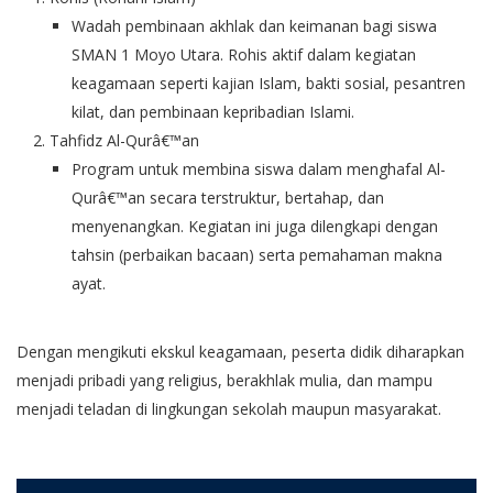
Wadah pembinaan akhlak dan keimanan bagi siswa
SMAN 1 Moyo Utara. Rohis aktif dalam kegiatan
keagamaan seperti kajian Islam, bakti sosial, pesantren
kilat, dan pembinaan kepribadian Islami.
Tahfidz Al-Qurâ€™an
Program untuk membina siswa dalam menghafal Al-
Qurâ€™an secara terstruktur, bertahap, dan
menyenangkan. Kegiatan ini juga dilengkapi dengan
tahsin (perbaikan bacaan) serta pemahaman makna
ayat.
Dengan mengikuti ekskul keagamaan, peserta didik diharapkan
menjadi pribadi yang religius, berakhlak mulia, dan mampu
menjadi teladan di lingkungan sekolah maupun masyarakat.