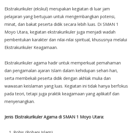
Ekstrakurikuler (ekskul) merupakan kegiatan di luar jam
pelajaran yang bertujuan untuk mengembangkan potensi,
minat, dan bakat peserta didik secara lebih luas. Di SMAN 1
Moyo Utara, kegiatan ekstrakurikuler juga menjadi wadah
pembentukan karakter dan nilai-nilai spiritual, khususnya melalui
Ekstrakurikuler Keagamaan.
Ekstrakurikuler agama hadir untuk memperkuat pemahaman
dan pengamalan ajaran Islam dalam kehidupan sehari-hari,
serta membekali peserta didik dengan akhlak mulia dan
wawasan keislaman yang luas. Kegiatan ini tidak hanya berfokus
pada teori, tetapi juga praktik keagamaan yang aplikatif dan
menyenangkan.
Jenis Ekstrakurikuler Agama di SMAN 1 Moyo Utara:
Rohis (Rohani Islam)