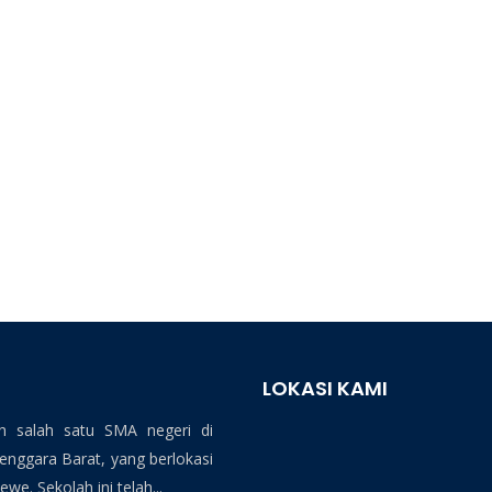
LOKASI KAMI
 salah satu SMA negeri di
ggara Barat, yang berlokasi
we. Sekolah ini telah...