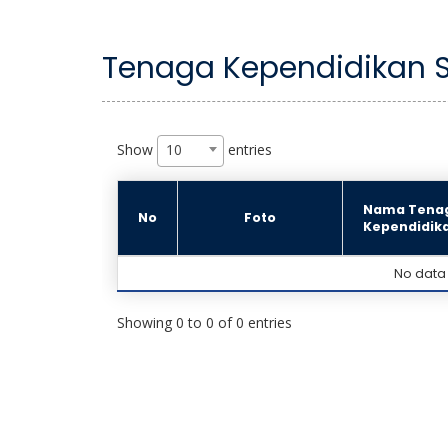
Tenaga Kependidikan 
Show
entries
10
10
Nama Tena
No
Foto
Kependidik
No data 
Showing 0 to 0 of 0 entries