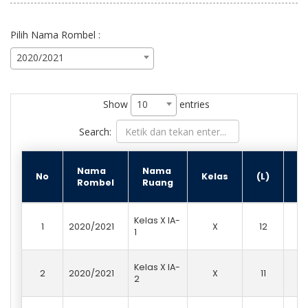
Pilih Nama Rombel :
2020/2021
Show
entries
10
Search:
Nama
Nama
No
Kelas
(L)
(P
Rombel
Ruang
Kelas X IA-
1
2020/2021
X
12
2
1
Kelas X IA-
2
2020/2021
X
11
2
2