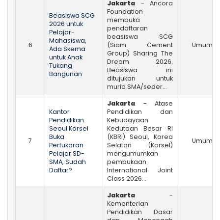
Jakarta
- Ancora
Foundation
Beasiswa SCG
membuka
2026 untuk
pendaftaran
Pelajar-
beasiswa SCG
Mahasiswa,
6
(Siam Cement
Umum
Ada Skema
Group) Sharing The
untuk Anak
Dream 2026.
Tukang
Beasiswa ini
Bangunan
ditujukan untuk
murid SMA/seder...
Jakarta
- Atase
Kantor
Pendidikan dan
Pendidikan
Kebudayaan
Seoul Korsel
Kedutaan Besar RI
Buka
(KBRI) Seoul, Korea
7
Umum
Pertukaran
Selatan (Korsel)
Pelajar SD-
mengumumkan
SMA, Sudah
pembukaan
Daftar?
International Joint
Class 2026...
Jakarta
-
Kementerian
Pendidikan Dasar