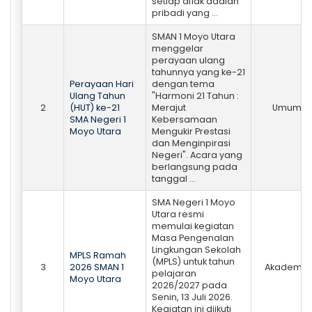
setiap aflak adalah
pribadi yang ...
SMAN 1 Moyo Utara
menggelar
perayaan ulang
tahunnya yang ke-21
Perayaan Hari
dengan tema
Ulang Tahun
"Harmoni 21 Tahun :
2
(HUT) ke-21
Merajut
Umum
SMA Negeri 1
Kebersamaan
Moyo Utara
Mengukir Prestasi
dan Menginpirasi
Negeri". Acara yang
berlangsung pada
tanggal ...
SMA Negeri 1 Moyo
Utara resmi
memulai kegiatan
Masa Pengenalan
Lingkungan Sekolah
MPLS Ramah
(MPLS) untuk tahun
3
2026 SMAN 1
Akademik
pelajaran
Moyo Utara
2026/2027 pada
Senin, 13 Juli 2026.
Kegiatan ini diikuti