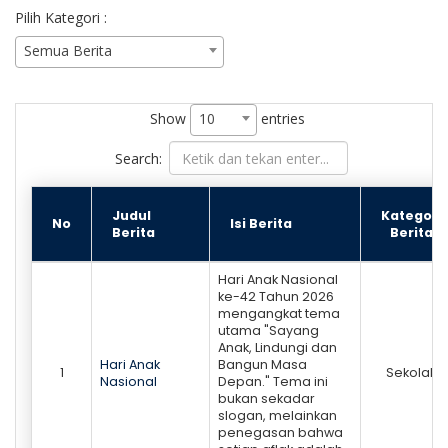
Pilih Kategori :
Semua Berita
Show
entries
10
Search:
Judul
Kategori
No
Isi Berita
Berita
Berita
Hari Anak Nasional
ke-42 Tahun 2026
mengangkat tema
utama "Sayang
Anak, Lindungi dan
Hari Anak
Bangun Masa
1
Sekolah
Nasional
Depan." Tema ini
bukan sekadar
slogan, melainkan
penegasan bahwa