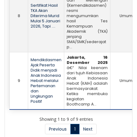
dan Menengah
Sertifikat Hasil
(Kemendikdasmen)
TKA Akan
resmi
8
Diterima Murid
mengumumkan
Umum
Mulai 5 Januari
hasil Tes
2026, Tapi ....
Kemampuan
Akademik (TKA)
jenjang
SMA/SMK/sederajat
p...
Jakarta, 16
Mendikdasmen
Desember 2025
Ajak Peserta
â€“ Nilai keenam
Didik menjadi
dari tujuh Kebiasaan
Anak Indonesia
Anak Indonesia
9
Hebat melalui
Umum
Hebat (KAIH) adalah
Pertemanan
bermasyarakat.
dan
Ketika membuka
Lingkungan
kegiatan
Positif
Boothcamp A...
Showing 1 to 9 of 9 entries
Previous
1
Next