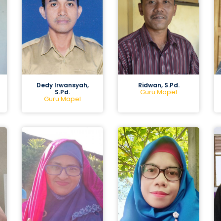
Dedy Irwansyah,
Ridwan, S.Pd.
Guru Mapel
S.Pd.
Guru Mapel