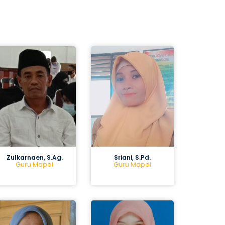
Zulkarnaen, S.Ag.
Sriani, S.Pd.
Guru Mapel
Guru Mapel