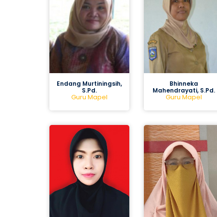
Endang Murtiningsih,
Bhinneka
S.Pd.
Mahendrayati, S.Pd.
Guru Mapel
Guru Mapel