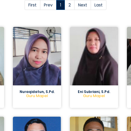
First
Prev
1
2
Next
Last
Nuraqidatun, S.Pd.
Eni Subriani, S.Pd.
Guru Mapel
Guru Mapel