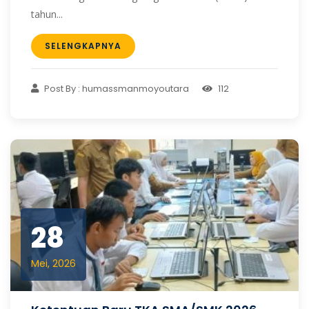
tahun...
SELENGKAPNYA
Post By : humassmanmoyoutara
112
28
Mei, 2026